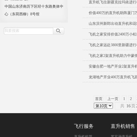
直升机飞往新疆克拉玛依进行
中国山东济南历下区经十东路奥体中
价值400万的直升机助阵厦门
心（东荷西柳）8号馆
山东滨州新郎出动直升机和花
飞机之家安排价值2400万小
飞机之家远赴3800里新疆进
飞机之家2架直升机助力中蒙
安徽合肥一地产开业2架直升
龙湖地产开业400万直升机飞
首页
上一页
1
2
共
16
页
飞行服务
直升机销售
直升机租赁
罗宾逊直升机