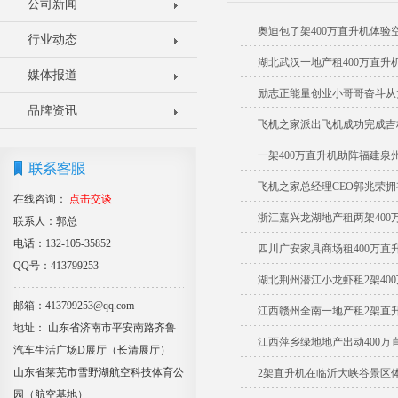
公司新闻
奥迪包了架400万直升机体验
行业动态
湖北武汉一地产租400万直升
媒体报道
励志正能量创业小哥哥奋斗从负
品牌资讯
飞机之家派出飞机成功完成吉
一架400万直升机助阵福建泉
飞机之家总经理CEO郭兆荣
在线咨询：
点击交谈
浙江嘉兴龙湖地产租两架400
联系人：郭总
电话：132-105-35852
四川广安家具商场租400万直
QQ号：413799253
湖北荆州潜江小龙虾租2架400
邮箱：413799253@qq.com
江西赣州全南一地产租2架直
地址： 山东省济南市平安南路齐鲁
江西萍乡绿地地产出动400万
汽车生活广场D展厅（长清展厅）
山东省莱芜市雪野湖航空科技体育公
2架直升机在临沂大峡谷景区
园（航空基地）