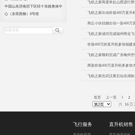
飞机之家再度奔赴山西进行禁
中国山东济南历下区经十东路奥体中
飞机之家出动价值400万直升
心（东荷西柳）8号馆
商丘小伙结婚出动一架400万
飞机之家成功完成福州商业飞
价值400万的直升机参加福建
飞机之家顺利完成广东梅州空
两架价值400万直升机务参加
飞机之家在武汉黄石仙岛湖执
首页
上一页
1
2
共
16
页
飞行服务
直升机销售
直升机租赁
罗宾逊直升机