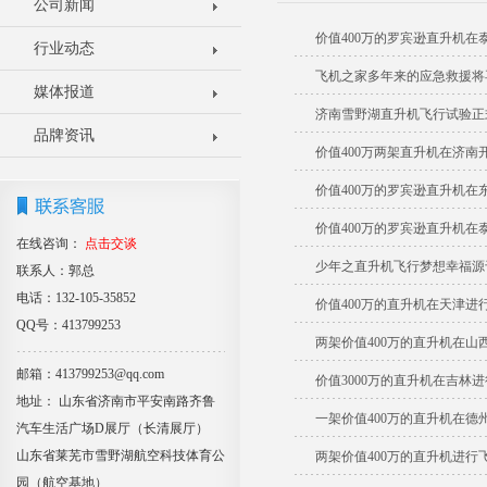
公司新闻
价值400万的罗宾逊直升机在
行业动态
飞机之家多年来的应急救援将
媒体报道
济南雪野湖直升机飞行试验正
品牌资讯
价值400万两架直升机在济南
价值400万的罗宾逊直升机在
价值400万的罗宾逊直升机在
在线咨询：
点击交谈
少年之直升机飞行梦想幸福源
联系人：郭总
电话：132-105-35852
价值400万的直升机在天津进
QQ号：413799253
两架价值400万的直升机在
邮箱：413799253@qq.com
价值3000万的直升机在吉林
地址： 山东省济南市平安南路齐鲁
一架价值400万的直升机在德
汽车生活广场D展厅（长清展厅）
山东省莱芜市雪野湖航空科技体育公
两架价值400万的直升机进行
园（航空基地）