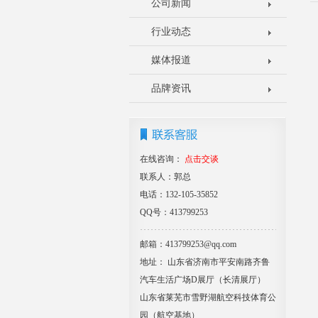
公司新闻
行业动态
媒体报道
品牌资讯
在线咨询：
点击交谈
联系人：郭总
电话：132-105-35852
QQ号：413799253
邮箱：413799253@qq.com
地址： 山东省济南市平安南路齐鲁
汽车生活广场D展厅（长清展厅）
山东省莱芜市雪野湖航空科技体育公
园（航空基地）