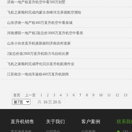
济南一地产租直升机空中看500万别墅
飞机之家顺利完成内蒙古赤峰河北承德航空测绘
山东济南一地产租400万直升机空中看泉城
河南濮阳一地产租2架总价3000万直升机空中看房
山东小伙坐直升机接新娘到济南农村老家
2架总价值2800万直升机助力马拉松比赛
飞机之家顺利完成呼伦贝尔直升机航测作业
江苏南京一电动车族租400万直升机助阵
首页
上一页
1
2
3
4
5
6
7
8
9
10
11
12
13
共
16
页
20
条
直升机销售
关于我们
客户案例
联系我
罗宾逊直升机
公司简介
公司新闻
QQ：4