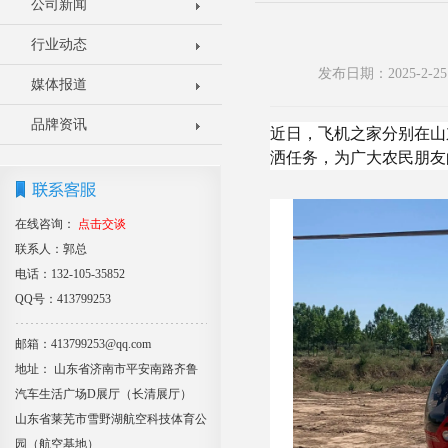
公司新闻
行业动态
发布日期：2025-2
媒体报道
品牌资讯
近日，飞机之家分别在山
洒任务，为广大农民朋友
在线咨询：
点击交谈
联系人：郭总
电话：132-105-35852
QQ号：413799253
邮箱：413799253@qq.com
地址： 山东省济南市平安南路齐鲁
汽车生活广场D展厅（长清展厅）
山东省莱芜市雪野湖航空科技体育公
园（航空基地）