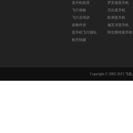
直升机租赁
罗宾逊直升机
飞行体验
贝尔直升机
飞行员培训
欧洲直升机
农林作业
施瓦泽直升机
直升机飞行婚礼
阿古斯特直升机
航空拍摄
Copyright © 2002-201